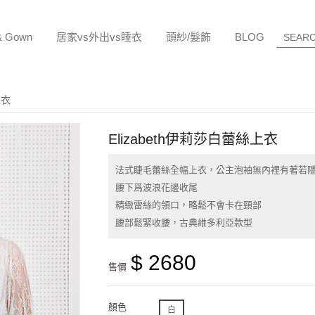
& Gown
居家vs外出vs睡衣
頭紗/髮飾
BLOG
上衣
Elizabeth伊莉莎白蕾絲上衣
法式睫毛蕾絲全幅上衣，公主泡袖無內裡有著若
腰下爲波浪花邊收尾
精緻雷絲的領口，略鬆不會卡在頸部
腰部鬆緊收腰，古典維多利亞款型
$ 2680
售價
顏色
白