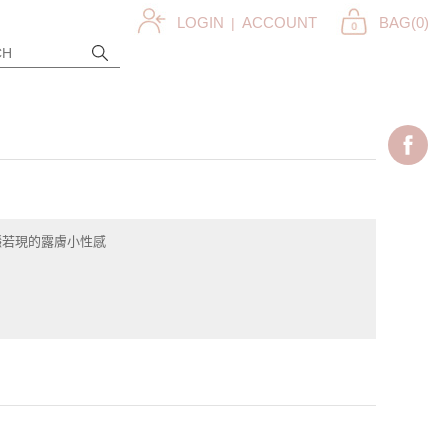
LOGIN
ACCOUNT
BAG(
0
)
|
隱若現的露膚小性感